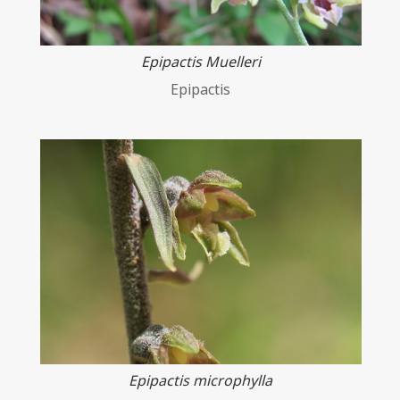
Epipactis Muelleri
Epipactis
Epipactis microphylla