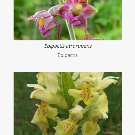
Epipactis atrorubens
Epipactis