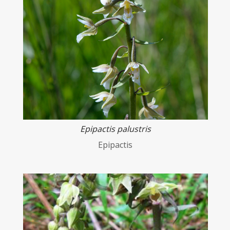
Epipactis palustris
Epipactis