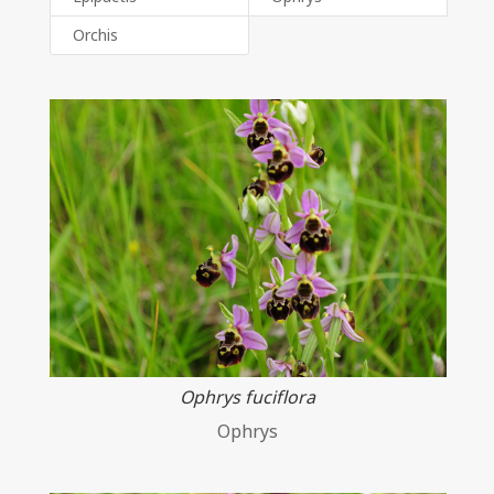
Orchis
Ophrys fuciflora
Ophrys